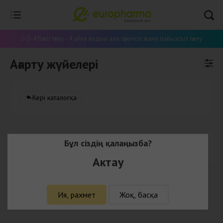
0-0-4 бөліп төлеу - 4 айға алдын ала төлемсіз және пайызсыз төлеу
Ағарту жүйелері
Кері каталогқа
Бұл сіздің қалаңызба?
Бұл категорияда тауарлар жоқ
Актау
Ия, рахмет
Жоқ, басқа