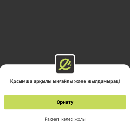
Қосымша арқылы ыңғайлы және жылдамырақ!
Орнату
Рахмет, келесі жолы
0