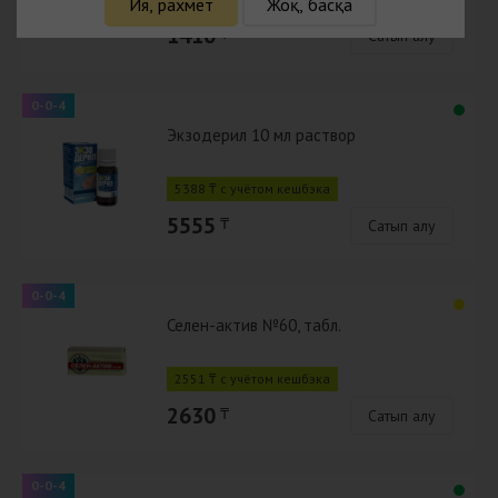
Ия, рахмет
Жоқ, басқа
1410
₸
Сатып алу
0-0-4
Экзодерил 10 мл раствор
5388 ₸ с учётом кешбэка
5555
₸
Сатып алу
0-0-4
Селен-актив №60, табл.
2551 ₸ с учётом кешбэка
2630
₸
Сатып алу
0-0-4