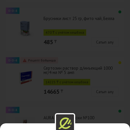
0-0-4
Брусники лист 25 гр, фито чай, Белла
470 ₸ с учётом кешбэка
485
₸
Сатып алу
0-0-4
Рецепт бойынша
Сертозин раствор д/инъекций 1000
мг/4 мл № 5 амп
14225 ₸ с учётом кешбэка
14665
₸
Сатып алу
0-0-4
AURA Ватные диски №100