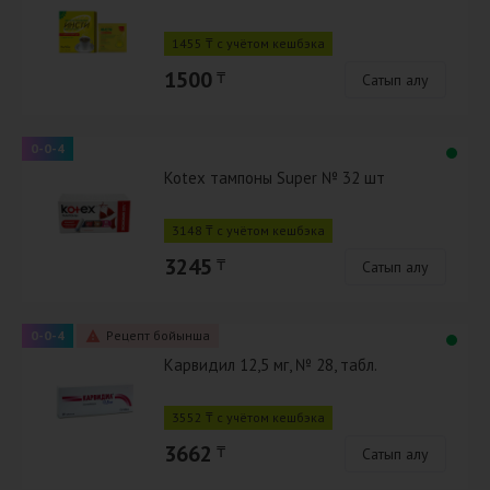
1455 ₸ с учётом кешбэка
1500
₸
Сатып алу
0-0-4
Kotex тампоны Super № 32 шт
3148 ₸ с учётом кешбэка
3245
₸
Сатып алу
0-0-4
Рецепт бойынша
Карвидил 12,5 мг, № 28, табл.
3552 ₸ с учётом кешбэка
3662
₸
Сатып алу