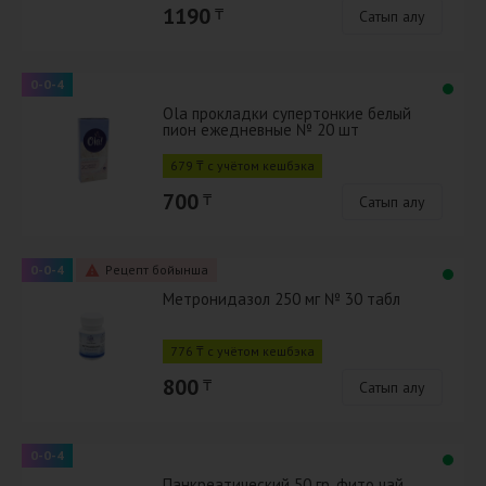
1190
₸
Сатып алу
0-0-4
Ola прокладки супертонкие белый
пион ежедневные № 20 шт
679 ₸ с учётом кешбэка
700
₸
Сатып алу
0-0-4
Рецепт бойынша
Метронидазол 250 мг № 30 табл
776 ₸ с учётом кешбэка
800
₸
Сатып алу
0-0-4
Панкреатический 50 гр, фито чай