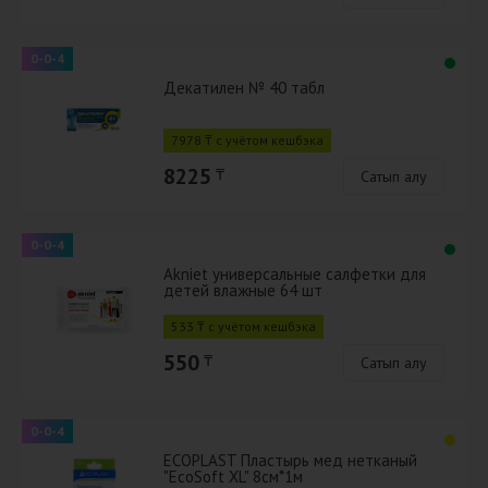
0-0-4
Декатилен № 40 табл
7978 ₸ с учётом кешбэка
8225
₸
Сатып алу
0-0-4
Akniet универсальные салфетки для
детей влажные 64 шт
533 ₸ с учётом кешбэка
550
₸
Сатып алу
0-0-4
ECOPLAST Пластырь мед нетканый
"EcoSoft XL" 8см*1м