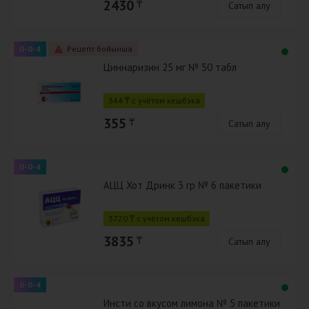
2430
₸
Сатып алу
0-0-4
Рецепт бойынша
Циннаризин 25 мг № 50 табл
344 ₸ с учётом кешбэка
355
₸
Сатып алу
0-0-4
АЦЦ Хот Дринк 3 гр № 6 пакетики
3720 ₸ с учётом кешбэка
3835
₸
Сатып алу
0-0-4
Инсти со вкусом лимона № 5 пакетики