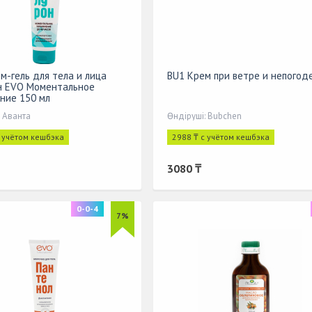
м-гель для тела и лица
BU1 Крем при ветре и непогод
н EVO Моментальное
ние 150 мл
: Аванта
Өндіруші: Bubchen
с учётом кешбэка
2988 ₸ с учётом кешбэка
3080 ₸
0-0-4
7%