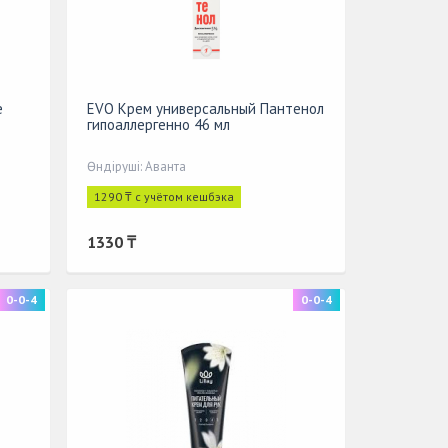
е
EVO Крем универсальный Пантенол
гипоаллергенно 46 мл
Өндіруші: Аванта
1290 ₸ с учётом кешбэка
1330 ₸
0-0-4
0-0-4