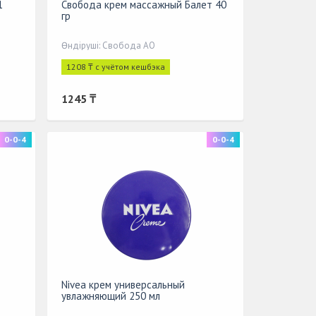
1
Свобода крем массажный Балет 40
гр
Өндіруші: Свобода АО
1208 ₸ с учётом кешбэка
1245 ₸
0-0-4
0-0-4
Nivea крем универсальный
увлажняющий 250 мл