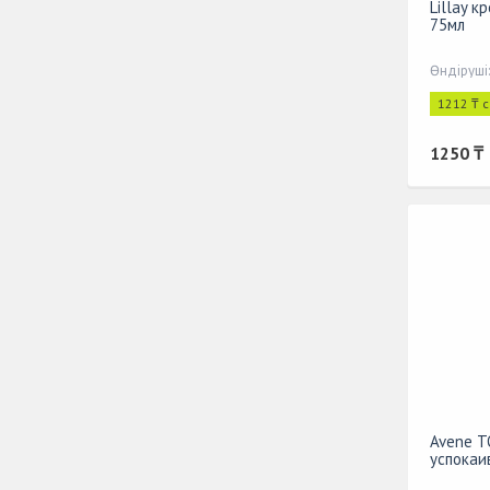
Lillay 
75мл
Өндіруші
1212 ₸ 
1250 ₸
Avene 
успокаи