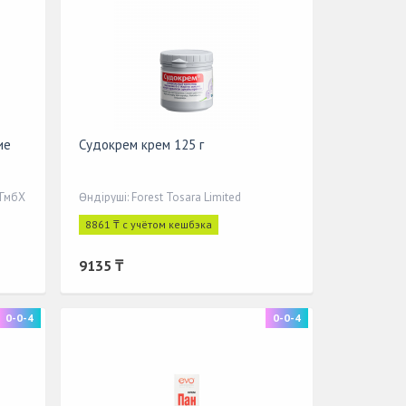
ие
Судокрем крем 125 г
 ГмбХ
Өндіруші: Forest Tosara Limited
8861 ₸ с учётом кешбэка
9135 ₸
0-0-4
0-0-4