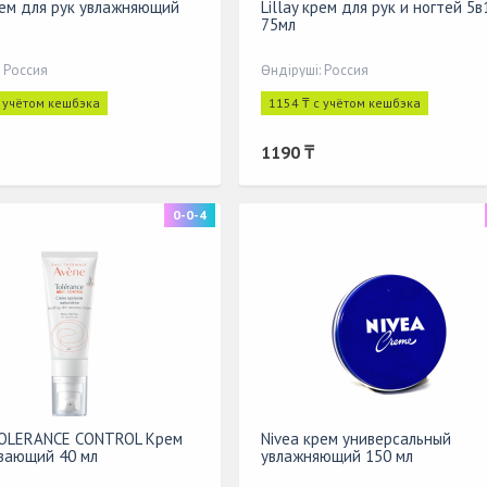
крем для рук увлажняющий
Lillay крем для рук и ногтей 5в
75мл
: Россия
Өндіруші: Россия
с учётом кешбэка
1154 ₸ с учётом кешбэка
1190 ₸
0-0-4
TOLERANCE CONTROL Крем
Nivea крем универсальный
вающий 40 мл
увлажняющий 150 мл