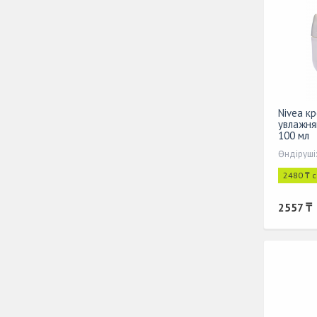
Nivea к
увлажня
100 мл
Өндіруші
2480 ₸ 
2557 ₸