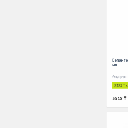
Бепанте
мл
Өндіруші
5352 ₸ 
5518 ₸