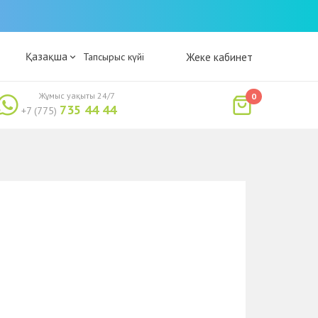
Қазақша
Тапсырыс күйі
Жеке кабинет
Жұмыс уақыты 24/7
0
735 44 44
+7 (775)