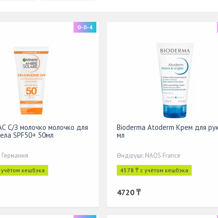
0-0-4
 АС С/З молочко молочко для
Bioderma Atoderm Крем для ру
тела SPF50+ 50мл
мл
: Германия
Өндіруші: NAOS France
с учётом кешбэка
4578 ₸ с учётом кешбэка
4720 ₸