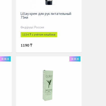
Lillay крем для рук питательный
75мл
Өндіруші: Россия
1154 ₸ с учётом кешбэка
1190 ₸
0-0-4
0-0-4