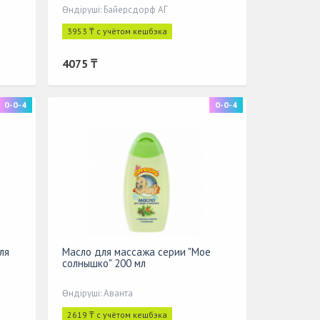
Өндіруші: Байерсдорф АГ
3953 ₸ с учётом кешбэка
4075 ₸
0-0-4
0-0-4
ля
Масло для массажа серии "Мое
солнышко" 200 мл
Өндіруші: Аванта
2619 ₸ с учётом кешбэка