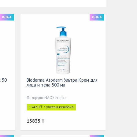
0-0-4
0-0-4
к 50
Bioderma Atoderm Ультра Крем для
лица и тела 500 мл
Өндіруші: NAOS France
13420 ₸ с учётом кешбэка
13835 ₸