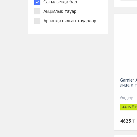
Сатылымда бар
Акциялық тауар
Арзандатылған тауарлар
Garnier
лица и 
Өндіруші
4486 ₸ 
4625 ₸