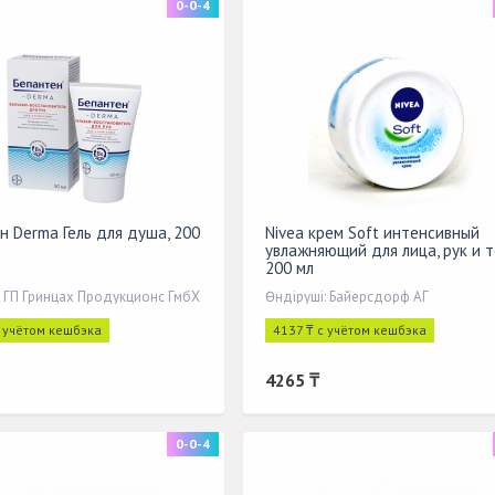
0-0-4
н Derma Гель для душа, 200
Nivea крем Soft интенсивный
увлажняющий для лица, рук и 
200 мл
: ГП Гринцах Продукционс ГмбХ
Өндіруші: Байерсдорф АГ
с учётом кешбэка
4137 ₸ с учётом кешбэка
4265 ₸
0-0-4