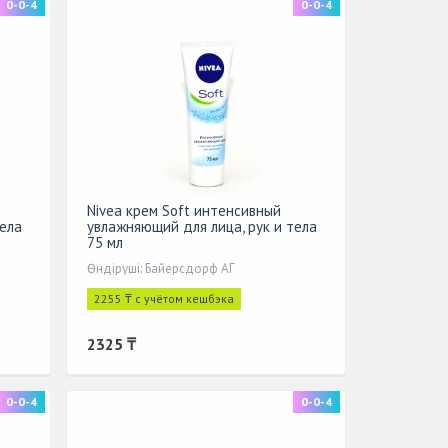
0-0-4
0-0-4
Nivea крем Soft интенсивный
тела
увлажняющий для лица, рук и тела
75 мл
Өндіруші: Байерсдорф АГ
2255 ₸ с учётом кешбэка
2325 ₸
0-0-4
0-0-4