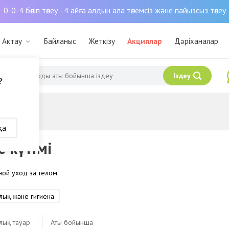
0-0-4 бөліп төлеу - 4 айға алдын ала төлемсіз және пайызсыз төлеу
: Актау
Байланыс
Жеткізу
Акциялар
Дәріханалар
Іздеу
?
қа
е күтімі
ной уход за телом
лық және гигиена
лық тауар
Аты бойынша