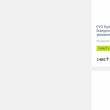
EVO Кре
Гиалуро
увлажне
Өндіруші
2406 ₸ 
2480 ₸