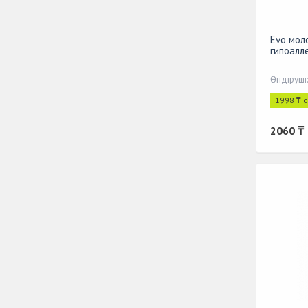
Evo мол
гипоалл
Өндіруші
1998 ₸ 
2060 ₸