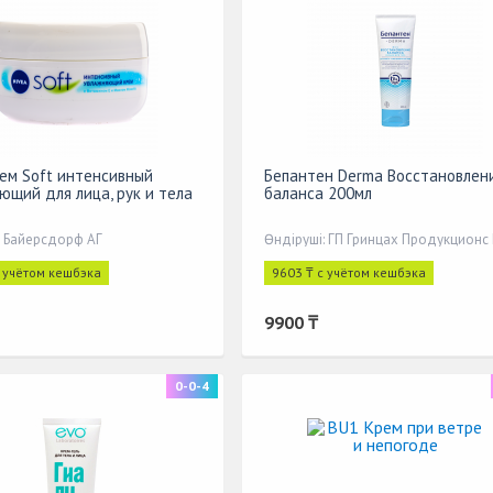
рем Soft интенсивный
Бепантен Derma Восстановлен
ющий для лица, рук и тела
баланса 200мл
: Байерсдорф АГ
Өндіруші: ГП Гринцах Продукционс
с учётом кешбэка
9603 ₸ с учётом кешбэка
9900 ₸
0-0-4