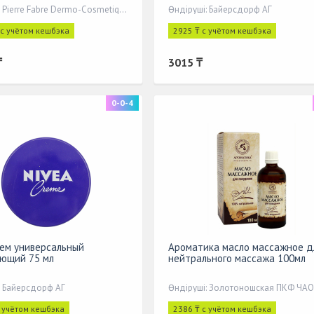
Өндіруші: Pierre Fabre Dermo-Cosmetique
Өндіруші: Байерсдорф АГ
 с учётом кешбэка
2925 ₸ с учётом кешбэка
₸
3015 ₸
0-0-4
рем универсальный
Ароматика масло массажное д
ющий 75 мл
нейтрального массажа 100мл
: Байерсдорф АГ
Өндіруші: Золотоношская ПКФ ЧАО
с учётом кешбэка
2386 ₸ с учётом кешбэка