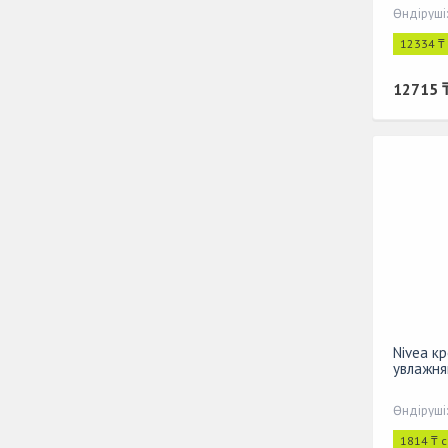
12334 ₸
12715 
Nivea к
увлажня
Өндіруші
1814 ₸ 