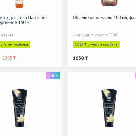
очко для тела Пантенол
Облепиховое масло 100 мл, фл.
ергенное 150 мл
: Аванта
Өндіруші: Мирролла ООО
с учётом кешбэка
1018 ₸ с учётом кешбэка
1050 ₸
2205 ₸
0-0-4