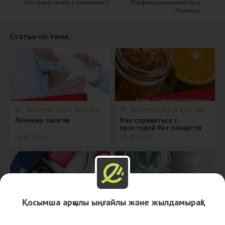
Что нужно знать о витамине C
Парфюмированный мусс
Foamous
Статьи по теме
МАТЕРИНСТВО И ДЕТСТВО
МАТЕРИНСТВО И ДЕТСТВО
Лечение ожогов
Как справиться с
простудой без лекарств
04.05.2018
29.05.2018
Қосымша арқылы ыңғайлы және жылдамырақ!
МАТЕРИНСТВО И ДЕТСТВО
МАТЕРИНСТВО И ДЕТСТВО
Путешествие с ребенком
Про воду