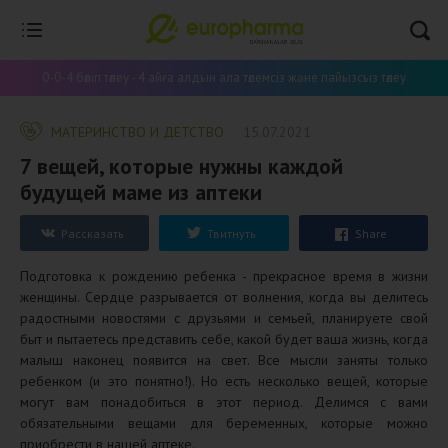
0-0-4 бөліп төлеу - 4 айға алдын ала төлемсіз және пайызсыз төлеу
МАТЕРИНСТВО И ДЕТСТВО
15.07.2021
​7 вещей, которые нужны каждой
будущей маме из аптеки
Рассказать
Твитнуть
Share
Подготовка к рождению ребенка - прекрасное время в жизни
женщины. Сердце разрывается от волнения, когда вы делитесь
радостными новостями с друзьями и семьей, планируете свой
быт и пытаетесь представить себе, какой будет ваша жизнь, когда
малыш наконец появится на свет. Все мысли заняты только
ребенком (и это понятно!). Но есть несколько вещей, которые
могут вам понадобиться в этот период. Делимся с вами
обязательными вещами для беременных, которые можно
приобрести в нашей аптеке.