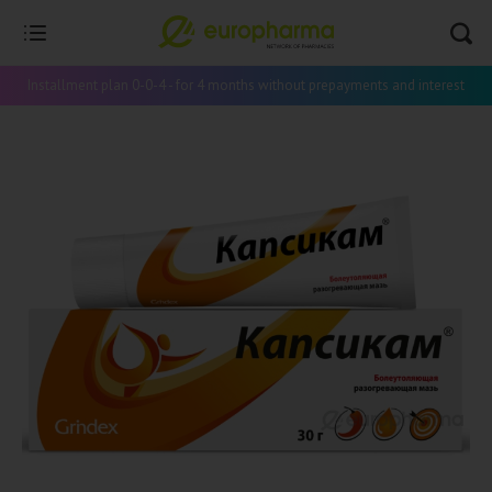
Installment plan 0-0-4 - for 4 months without prepayments and interest