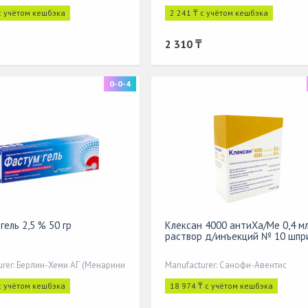
с учётом кешбэка
2 241 ₸ с учётом кешбэка
2 310 ₸
0-0-4
cription
гель 2,5 % 50 гр
Клексан 4000 антиХа/Ме 0,4 м
раствор д/инъекций № 10 шпр
urer: Берлин-Хеми АГ (Менарини
Manufacturer: Санофи-Авентис
с учётом кешбэка
18 974 ₸ с учётом кешбэка