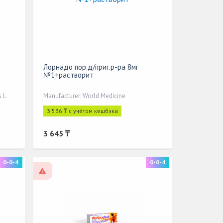
Лорнадо пор.д/приг.р-ра 8мг
№1+растворит
s L
Manufacturer: World Medicine
3 536 ₸ с учётом кешбэка
3 645 ₸
0-0-4
0-0-4
On prescription