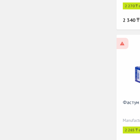
2 270 ₸ 
2 340 ₸
On pres
Фастум 
Manufact
2 265 ₸ 