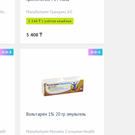
Manufacturer: Biologische Heilmittel Heel GmbH
Manufacturer: Гриндекс АО
5 246 ₸ с учётом кешбэка
5 408 ₸
0-0-4
0-0-4
Вольтарен 1% 20 гр эмульгель
alth
Manufacturer: Novartis Consumer Health