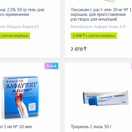
д 2,5% 50 гр гель для
Тексикам с раст-лем 20 мг № 1
го применения
порошок для приготовления
раствора для инъекций
urer: Медана Фарма АО
Manufacturer: Анфарм Эллас А.О
с учётом кешбэка
2 008 ₸ с учётом кешбэка
2 070 ₸
0-0-4
cription
п 1 мл № 10 амп
Траумель С мазь 50 г