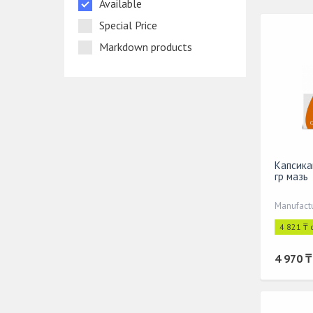
Available
Special Price
Markdown products
Капсика
гр мазь
4 821 ₸ 
4 970 ₸