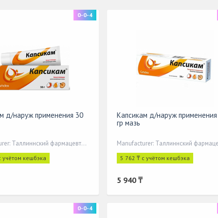
0-0-4
м д/наруж применения 30
Капсикам д/наруж применения
гр мазь
Manufacturer: Таллиннский фармацевтичес
с учётом кешбэка
5 762 ₸ с учётом кешбэка
5 940 ₸
0-0-4