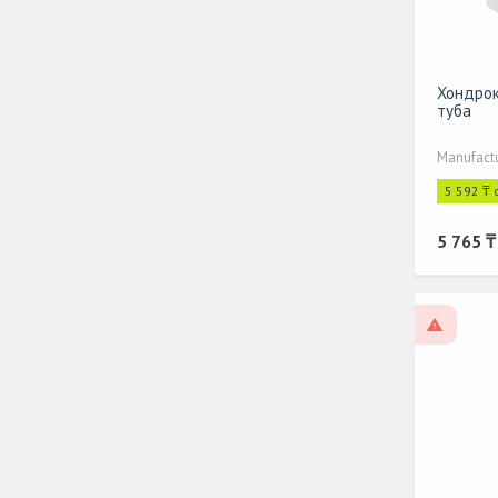
Хондрок
туба
Manufact
5 592 ₸ 
5 765 ₸
On pres