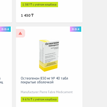
1 387 ₸ с учётом кешбэка
1 430 ₸
0-0-4
0-0-4
On prescription
л
Остеогенон 830 мг № 40 табл
иц
покрытые оболочкой
Manufacturer: Pierre Fabre Medicament
9 676 ₸ с учётом кешбэка