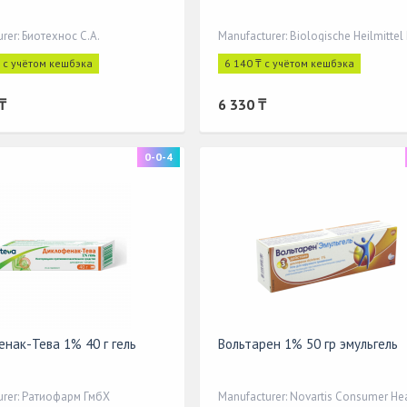
rer: Биотехнос С.А.
 с учётом кешбэка
6 140 ₸ с учётом кешбэка
₸
6 330 ₸
0-0-4
нак-Тева 1% 40 г гель
Вольтарен 1% 50 гр эмульгель
urer: Ратиофарм ГмбХ
Manufacturer: Novartis Consumer He