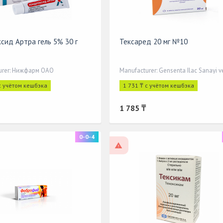
сид Aртра гель 5% 30 г
Тексаред 20 мг №10
urer: Нижфарм ОАО
с учётом кешбэка
1 731 ₸ с учётом кешбэка
1 785 ₸
0-0-4
cription
On prescription