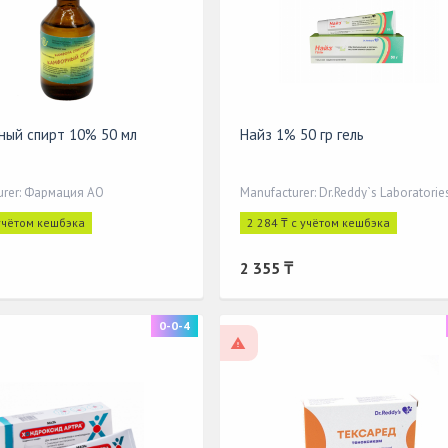
ый спирт 10% 50 мл
Найз 1% 50 гр гель
urer: Фармация АО
Manufacturer: Dr.Reddy`s Laboratorie
 учётом кешбэка
2 284 ₸ с учётом кешбэка
2 355 ₸
0-0-4
On prescription