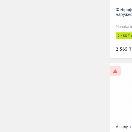
Феброфи
наружно
Manufact
2 488 ₸ 
2 565 ₸
On pres
Алфлуто