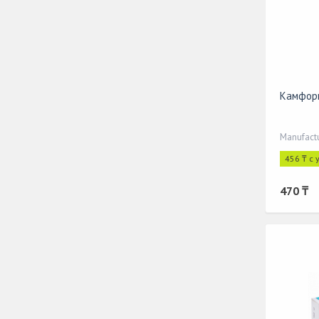
Камфорн
Manufact
456 ₸ с
470 ₸