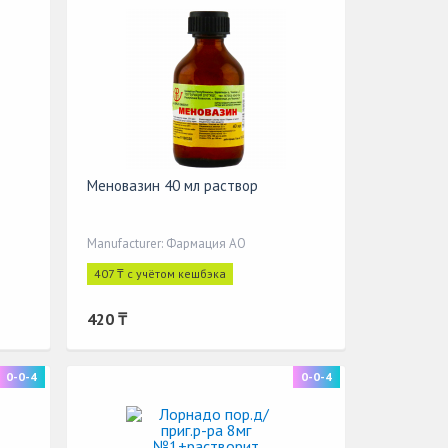
Меновазин 40 мл раствор
Manufacturer: Фармация АО
407 ₸ с учётом кешбэка
420 ₸
0-0-4
0-0-4