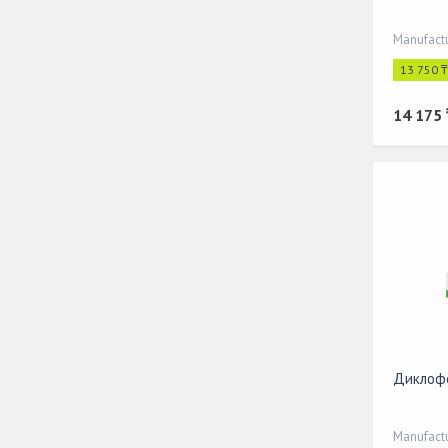
Manufactu
13 750 ₸
14 175 
Диклофе
Manufact