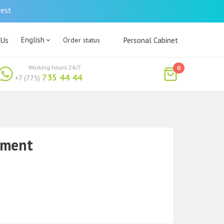
rest
English
 Us
Order status
Personal Cabinet
Working hours 24/7
0
735 44 44
+7 (775)
tment