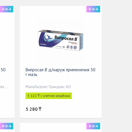
0-0-4
0-0-4
 50
Випросал В д/наруж применения 30
г мазь
Manufacturer: Таллиннский фармацевтичес
Manufacturer: Гриндекс АО
5 122 ₸ с учётом кешбэка
5 280 ₸
0-0-4
0-0-4