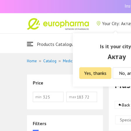
Ins
Your City: Акта
Products Catalogue
Is it your cit
Актау
Home
Catalog
Medications
Musculoskeletal system 
Yes, thanks
No, a
Musc
Price
min
max
Back
Specia
Filters