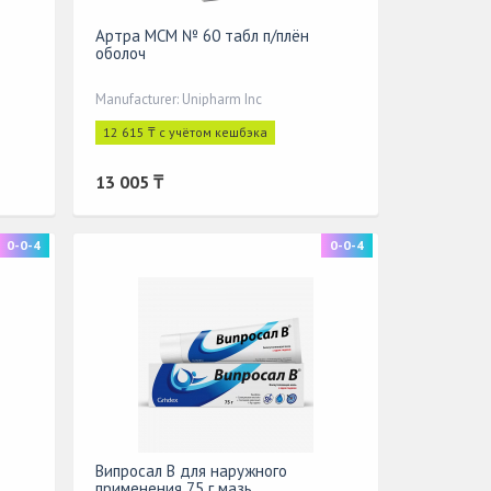
Артра MСM № 60 табл п/плён
оболоч
Manufacturer: Unipharm Inc
12 615 ₸ с учётом кешбэка
13 005 ₸
0-0-4
0-0-4
Випросал В для наружного
применения 75 г мазь