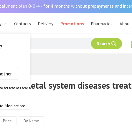
tallment plan 0-0-4 - for 4 months without prepayments and inte
у
Contacts
Delivery
Promotions
Pharmacies
About
Search
y?
diseases treatment
nother
uloskeletal system diseases trea
 to Medications
l Price
By Name