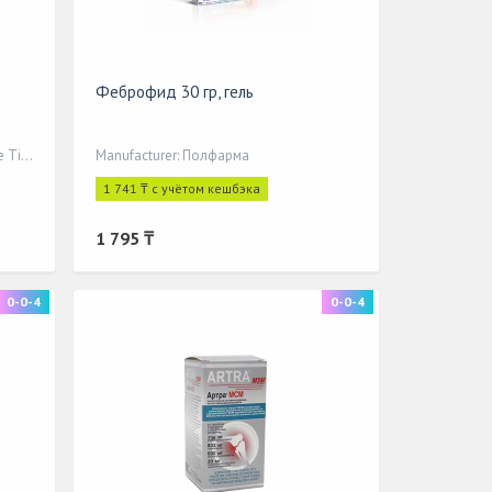
Феброфид 30 гр, гель
Manufacturer: Gensenta Ilac Sanayi ve Ticaret A.S.
Manufacturer: Полфарма
1 741 ₸ с учётом кешбэка
1 795 ₸
0-0-4
0-0-4