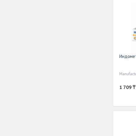
Индомет
Manufact
1 709 ₸