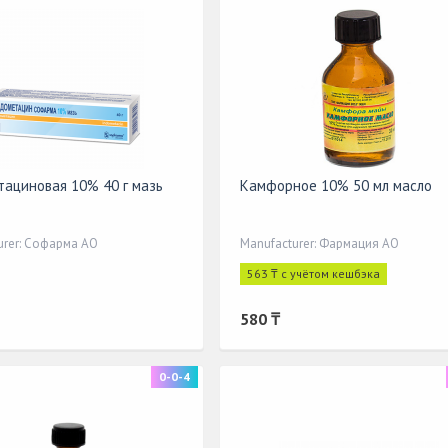
ациновая 10% 40 г мазь
Камфорное 10% 50 мл масло
urer: Софарма АО
Manufacturer: Фармация АО
563 ₸ с учётом кешбэка
580 ₸
0-0-4