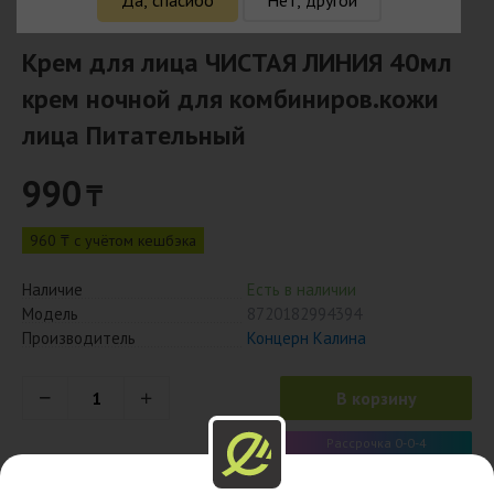
Крем для лица ЧИСТАЯ ЛИНИЯ 40мл
крем ночной для комбиниров.кожи
лица Питательный
990
₸
960 ₸ с учётом кешбэка
Наличие
Есть в наличии
Модель
8720182994394
Производитель
Концерн Калина
В корзину
Рассрочка 0-0-4
248 x 4 мес.