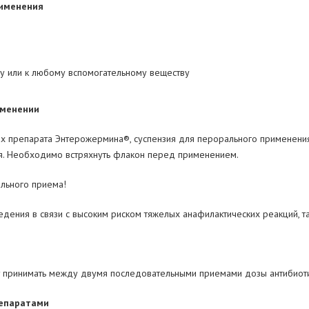
рименения
ву или к любому вспомогательному веществу
именении
ах препарата Энтерожермина
®
, cуспензия для перорального применени
ия. Необходимо встряхнуть флакон перед применением.
льного приема!
дения в связи с высоким риском тяжелых анафилактических реакций, та
т принимать между двумя последовательными приемами дозы антибиоти
репаратами