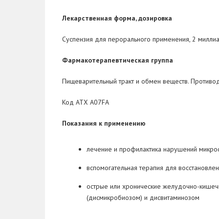
Лекарственная форма
, дозировка
Суспензия для перорального применения, 2 милли
Фармакотерапевтическая группа
Пищеварительный тракт и обмен веществ. Против
Код АТХ А07FА
Показания к применению
лечение и профилактика нарушений микро
вспомогательная терапия для восстановле
острые или хронические желудочно-кишечн
(дисмикробиозом) и дисвитаминозом