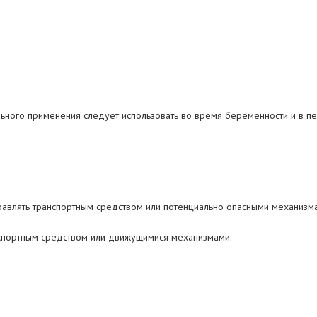
льного применения следует использовать во время беременности и в п
правлять транспортным средством или потенциально опасными механизм
анспортным средством или движущимися механизмами.