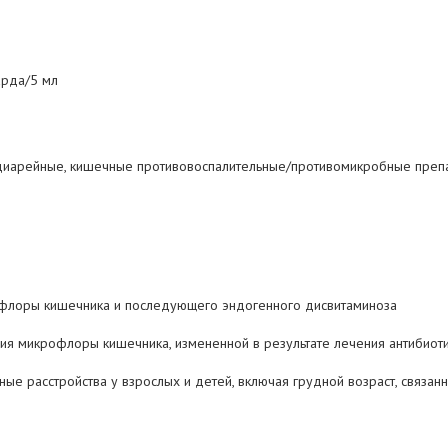
арда/5 мл
одиарейные, кишечные противовоспалительные/противомикробные преп
флоры кишечника и последующего эндогенного дисвитаминоза
ния микрофлоры кишечника, измененной в результате лечения антибиот
ые расстройства у взрослых и детей, включая грудной возраcт, связа