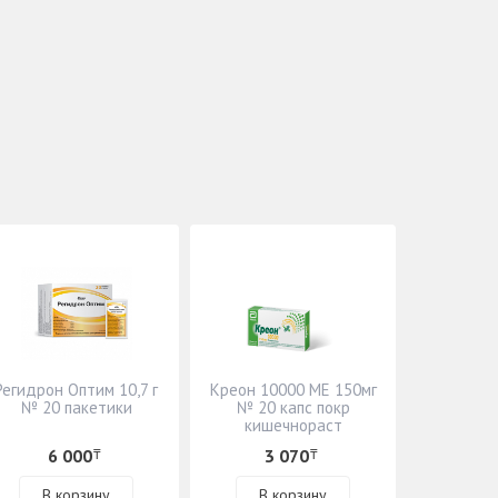
Регидрон Оптим 10,7 г
Креон 10000 МЕ 150мг
№ 20 пакетики
№ 20 капс покр
кишечнораст
оболочкой
6 000
3 070
₸
₸
В корзину
В корзину