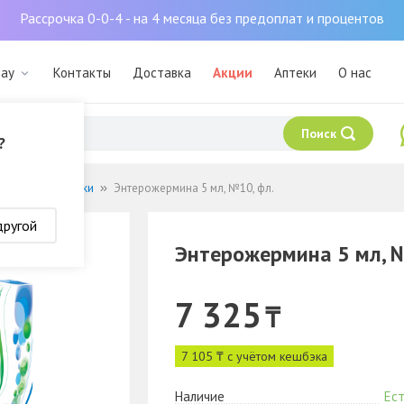
Рассрочка 0-0-4 - на 4 месяца без предоплат и процентов
тау
Контакты
Доставка
Акции
Аптеки
О нас
Поиск
?
ики и пребиотики
Энтерожермина 5 мл, №10, фл.
другой
Энтерожермина 5 мл, №
7 325
₸
7 105 ₸ с учётом кешбэка
Наличие
Ест