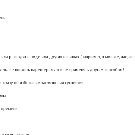
ень.
и разводят в воде или других напитках (например, в молоке, чае, апе
утрь. Не вводить парентерально и не применять другим способом!
 сразу во избежание загрязнения суспензии
ема
 времени.
дуально врачом.