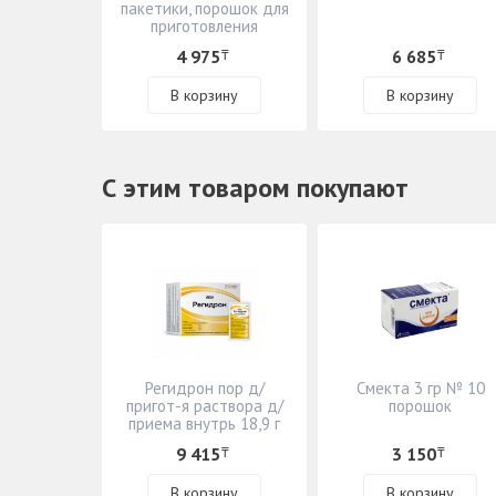
пакетики, порошок для
приготовления
суспензии
4 975
6 685
₸
₸
В корзину
В корзину
С этим товаром покупают
Регидрон пор д/
Смекта 3 гр № 10
пригот-я раствора д/
порошок
приема внутрь 18,9 г
№ 20 пакетики
9 415
3 150
₸
₸
В корзину
В корзину