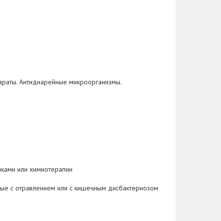
араты. Антидиарейные микроорганизмы.
иками или химиотерапии
нные с отравлением или с кишечным дисбактериозом