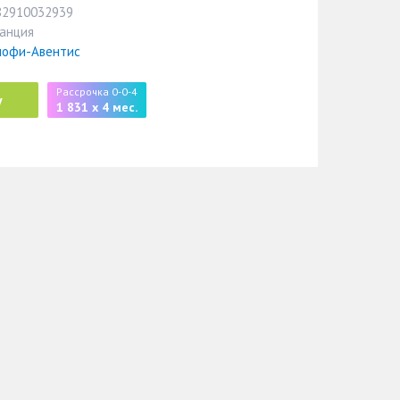
82910032939
анция
нофи-Авентис
Рассрочка 0-0-4
у
1 831 x 4 мес.